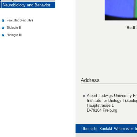
Neurobiology and Behavior
Fakultät (Faculty)
Reiff
Biologie II
Biologie III
Address
Albert-Ludwigs University Fr
Institute for Biology I (Zoolo
Hauptstrasse 1
D-79104 Freiburg
Übersicht
Kontakt
Webmaster