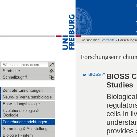
›
Sie sind hier:
Startseite
Forschungse
Forschungseinrichtu
Startseite
BIOSS
BIOSS Ce
Schnellzugriff
Studies
Zentrale Einrichtungen
Biologica
Neuro- & Verhaltensbiologie
regulators
Entwicklungsbiologie
Evolutionsbiologie &
cells in l
Ökologie
understan
Forschungseinrichtungen
Sammlung & Ausstellung
provides 
Biologie I - intern