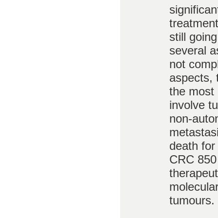
significa
treatment
still goin
several a
not comp
aspects, 
the most 
involve t
non-auto
metastasi
death for
CRC 850 i
therapeuti
molecular
tumours.