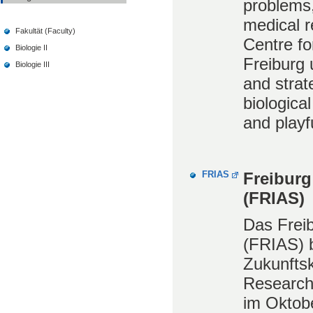
problems,
medical 
Fakultät (Faculty)
Centre fo
Biologie II
Freiburg
Biologie III
and strat
biologica
and playf
FRIAS
Freiburg
(FRIAS)
Das Freib
(FRIAS) b
Zukunfts
Research“
im Oktobe