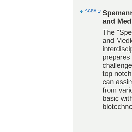
SGBM
Spemann
and Med
The "Spe
and Medi
interdisci
prepares 
challenges
top notch
can assi
from vari
basic wit
biotechn