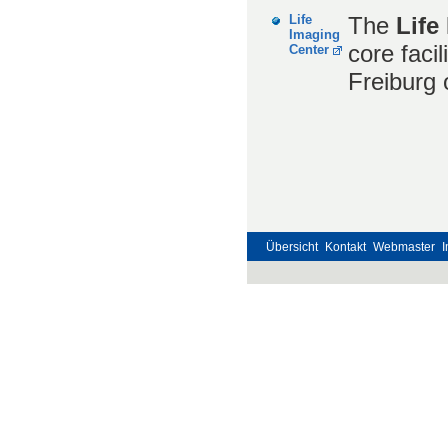
Life
The
Life
Imaging
core facil
Center
Freiburg 
Übersicht
Kontakt
Webmaster