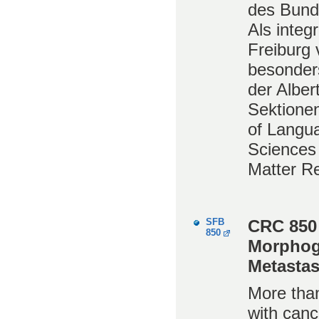
des Bunde
Als integ
Freiburg 
besonders
der Alber
Sektionen
of Langua
Sciences 
Matter R
SFB
CRC 850 
850
Morphog
Metastas
More tha
with canc